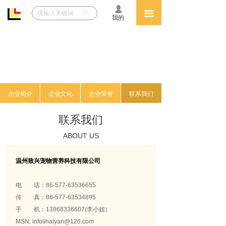
넙
网站首页
끀
ꄙ
我的
关于致兴
产品中心
人力资源
企业简介
企业文化
企业荣誉
联系我们
VIP
联系我们
文件下载
ABOUT US
展会信息
温州致兴宠物营养科技有限公司
电 话：86-577-63536655
传 真：86-577-63534895
手 机：13868336607(李小姐）
MSN: infolihaiyan@126.com