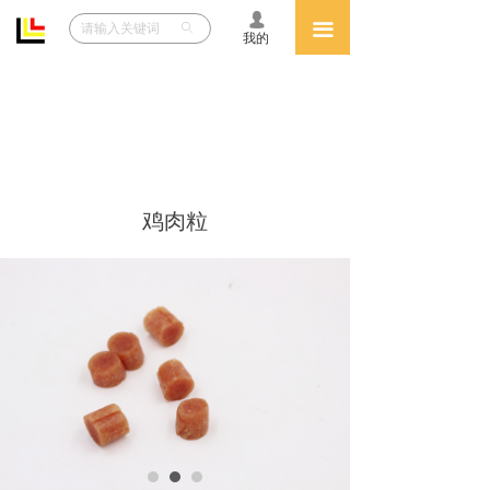
넙
网站首页
끀
ꄙ
我的
关于致兴
产品中心
人力资源
鸡肉粒
VIP
文件下载
展会信息