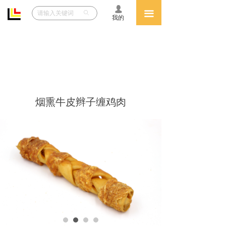
넙
网站首页
끀
ꄙ
我的
关于致兴
产品中心
人力资源
烟熏牛皮辫子缠鸡肉
VIP
文件下载
展会信息