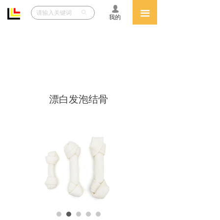
넙
网站首页
끀
ꄙ
我的
关于致兴
产品中心
人力资源
漂白发泡结骨
VIP
文件下载
展会信息